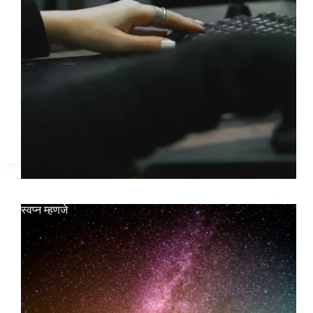
स्वप्न म्हणजे