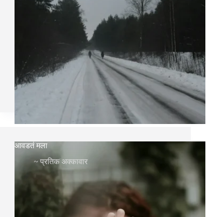
आवडतं मला
~
प्रतिक अक्कावार