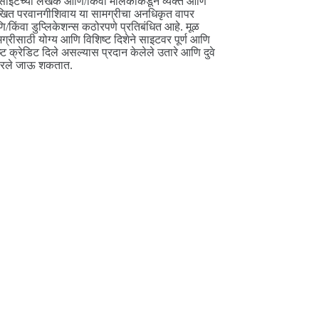
साइटच्या लेखक आणि/किंवा मालकाकडून व्यक्त आणि
ित परवानगीशिवाय या सामग्रीचा अनधिकृत वापर
/किंवा डुप्लिकेशन्स कठोरपणे प्रतिबंधित आहे. मूळ
ग्रीसाठी योग्य आणि विशिष्ट दिशेने साइटवर पूर्ण आणि
ष्ट क्रेडिट दिले असल्यास प्रदान केलेले उतारे आणि दुवे
परले जाऊ शकतात.