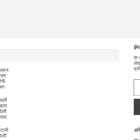
ईमे
या 
लेख
प्र
ंघरून
ायण
ईमेल प्रविष्
ंनी
 जग
 आली
ोडला
दिली
धरला
अधि
फुटली
झाली