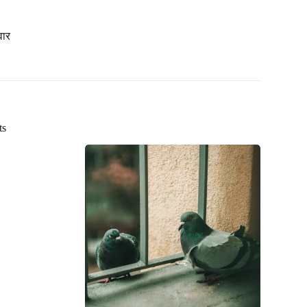
वार
ts