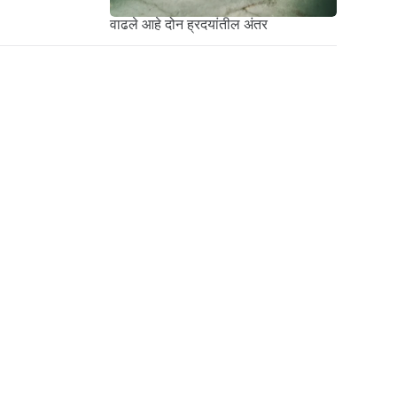
वाढले आहे दोन ह्रदयांतील अंतर