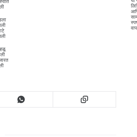
या 
रुवात
लिख
ेली
आणि
साम
डला
स्प
ाली
वा
ाटे
आली
 हळू
रली
ंजारत
ली