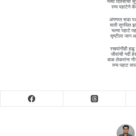
नव्या दिवसाची सु
रम्य पहाटेने क
अंगणात सडा प
माती सुगंधित झ
भल्या पहाटे पह
सृष्टीला जाग 
रस्त्यांनीही हळू
जीवांची गर्दी हे
बाळ लेकरांना गो
रम्य पहाट सर