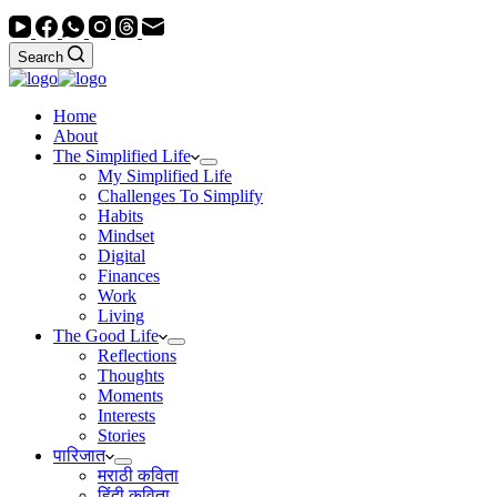
Search
Home
About
The Simplified Life
My Simplified Life
Challenges To Simplify
Habits
Mindset
Digital
Finances
Work
Living
The Good Life
Reflections
Thoughts
Moments
Interests
Stories
पारिजात
मराठी कविता
हिंदी कविता