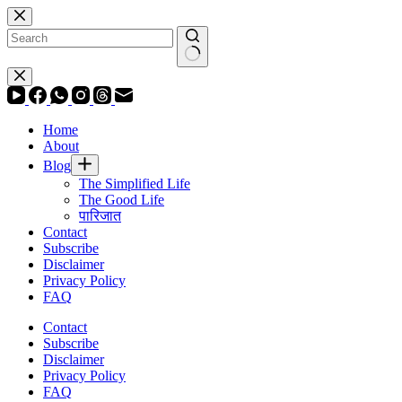
Skip
to
content
No
results
Home
About
Blog
The Simplified Life
The Good Life
पारिजात
Contact
Subscribe
Disclaimer
Privacy Policy
FAQ
Contact
Subscribe
Disclaimer
Privacy Policy
FAQ