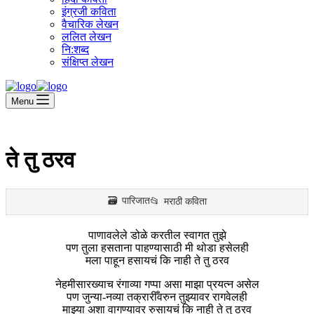
इंग्रजी कविता
वैचारिक लेखन
ललित लेखन
नि:शब्द
संक्षिप्त लेखन
Menu
ते तु ठरव
पारिजात
मराठी कविता
पाणावलेले डोळे करतील स्वागत तुझे
पण तुला हसताना पाहण्यासाठी मी थोडा हसेलही
मला पाहून हसायचं कि नाही ते तु ठरव
नेहमीसारख्याच रंगाव्या गप्पा असा माझा प्रयत्न असेल
पण जुन्या-नव्या तक्रारीँवरुन तुझ्यावर रागवेलही
माझ्या अशा वागण्यावर रुसायचं कि नाही ते तु ठरव