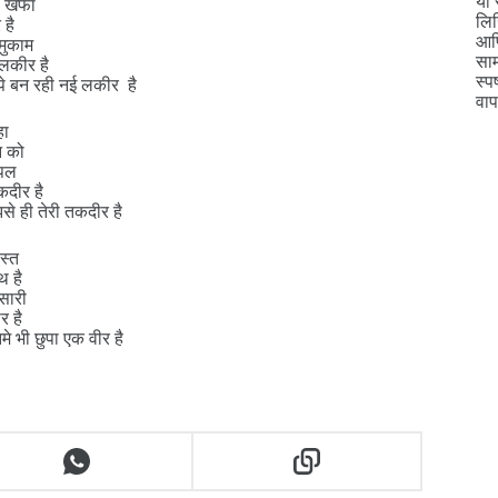
या 
से खफा
लिख
 है
आणि
मुकाम
साम
लकीर है
स्प
पे बन रही नई लकीर है
वा
हा
न को
 पल
दीर है
से ही तेरी तकदीर है
स्त
थ है
सारी
र है
मे भी छुपा एक वीर है