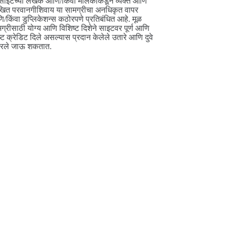
साइटच्या लेखक आणि/किंवा मालकाकडून व्यक्त आणि
ित परवानगीशिवाय या सामग्रीचा अनधिकृत वापर
/किंवा डुप्लिकेशन्स कठोरपणे प्रतिबंधित आहे. मूळ
ग्रीसाठी योग्य आणि विशिष्ट दिशेने साइटवर पूर्ण आणि
ष्ट क्रेडिट दिले असल्यास प्रदान केलेले उतारे आणि दुवे
परले जाऊ शकतात.