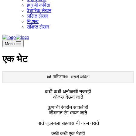
इंग्रजी कविता
वैचारिक लेखन
ललित लेखन
नि:शब्द
संक्षिप्त लेखन
Menu
एक भेट
पारिजात
मराठी कविता
कधी कधी अनोळखी नजरही
ओळख देऊन जाते
कुणाची रंगहीन सावलीही
जीवनात रंग भरून जाते
नातं जुळायला सहवासाची गरज नसते
कधी कधी एक भेटही