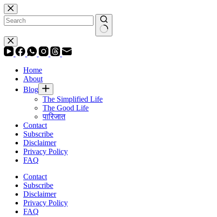
Skip
to
content
No
results
Home
About
Blog
The Simplified Life
The Good Life
पारिजात
Contact
Subscribe
Disclaimer
Privacy Policy
FAQ
Contact
Subscribe
Disclaimer
Privacy Policy
FAQ