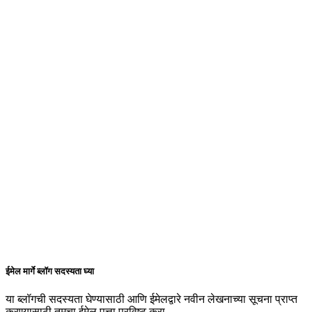
ईमेल मार्गे ब्लॉग सदस्यता घ्या
या ब्लॉगची सदस्यता घेण्यासाठी आणि ईमेलद्वारे नवीन लेखनाच्या सूचना प्राप्त
करण्यासाठी तुमचा ईमेल पत्ता प्रविष्ट करा.