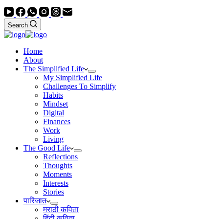
Search
Home
About
The Simplified Life
My Simplified Life
Challenges To Simplify
Habits
Mindset
Digital
Finances
Work
Living
The Good Life
Reflections
Thoughts
Moments
Interests
Stories
पारिजात
मराठी कविता
हिंदी कविता